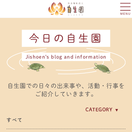
MENU
今日の自生園
Jishoen's blog and information
自生園での日々の出来事や、活動・行事を
ご紹介していきます。
CATEGORY
イベント・行事
すべて