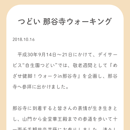
お知らせ
その他
つどい 那谷寺ウォーキング
ひろ子☆の「ちょっと気になる！？ 自生園」
2018.10.16
今日の自生園
平成
30
年
9
月
14
日～
21
日にかけて、デイサー
ビス“自生園つどい”では、敬老週間として『め
新型コロナウイルス感染情報
ざせ健脚！ウォーク
in
那谷寺』を企画し、那谷
理事長交代
寺へ参拝に出かけました。
社内研修
那谷寺に到着すると皆さんの表情が生き生きと
し、山門から金堂華王殿までの参道を歩いて十
一面千手観世音菩薩にお参りしました。清々し