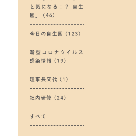
と気になる！？ 自生
園」
(46)
今日の自生園
(123)
新型コロナウイルス
感染情報
(19)
理事長交代
(1)
社内研修
(24)
すべて