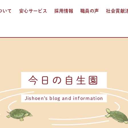
ついて
安心サービス
採用情報
職員の声
社会貢献
入居介護
通所介護
ショートステイ
訪問入浴介護
多機能サービス
お食事
おしごと紹介
人事制度
募集要項
エントリー
今日の自生園
Jishoen's blog and information