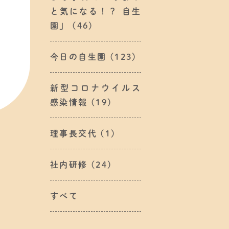
と気になる！？ 自生
園」
(46)
今日の自生園
(123)
新型コロナウイルス
感染情報
(19)
理事長交代
(1)
社内研修
(24)
すべて