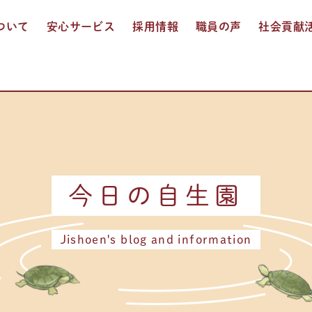
ついて
安心サービス
採用情報
職員の声
社会貢献
入居介護
通所介護
ショートステイ
訪問入浴介護
多機能サービス
お食事
おしごと紹介
人事制度
募集要項
エントリー
今日の自生園
Jishoen's blog and information