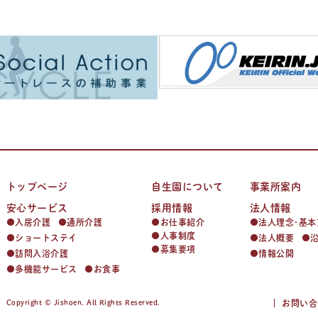
トップページ
自生園について
事業所案内
安心サービス
採用情報
法人情報
入居介護
通所介護
お仕事紹介
法人理念･基本
人事制度
ショートステイ
法人概要
募集要項
訪問入浴介護
情報公開
多機能サービス
お食事
Copyright © Jishoen. All Rights Reserved.
お問い合