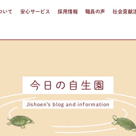
ついて
安心サービス
採用情報
職員の声
社会貢献
入居介護
通所介護
ショートステイ
訪問入浴介護
多機能サービス
お食事
おしごと紹介
人事制度
募集要項
エントリー
今日の自生園
Jishoen's blog and information