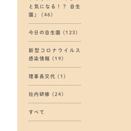
と気になる！？ 自生
園」
(46)
今日の自生園
(123)
新型コロナウイルス
感染情報
(19)
理事長交代
(1)
社内研修
(24)
すべて