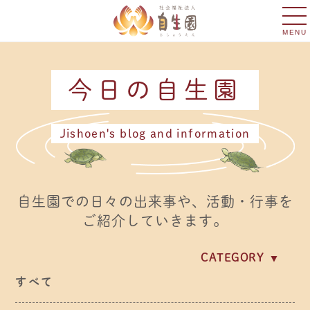
MENU
今日の自生園
Jishoen's blog and information
自生園での日々の出来事や、活動・行事を
ご紹介していきます。
CATEGORY
イベント・行事
すべて