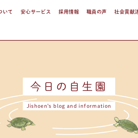
ついて
安心サービス
採用情報
職員の声
社会貢献
入居介護
通所介護
ショートステイ
訪問入浴介護
多機能サービス
お食事
おしごと紹介
人事制度
募集要項
エントリー
今日の自生園
Jishoen's blog and information