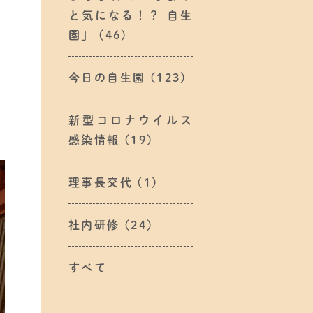
と気になる！？ 自生
園」
(46)
今日の自生園
(123)
新型コロナウイルス
感染情報
(19)
理事長交代
(1)
社内研修
(24)
すべて