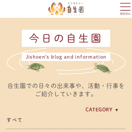
MENU
今日の自生園
Jishoen's blog and information
自生園での日々の出来事や、活動・行事を
ご紹介していきます。
CATEGORY
イベント・行事
すべて