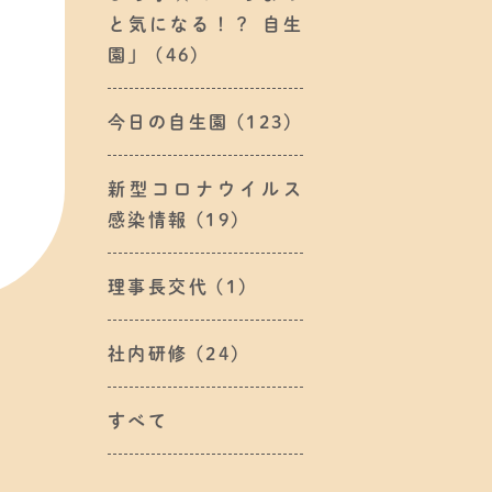
と気になる！？ 自生
園」
(46)
今日の自生園
(123)
新型コロナウイルス
感染情報
(19)
理事長交代
(1)
社内研修
(24)
すべて