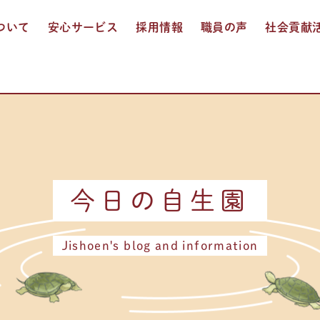
ついて
安心サービス
採用情報
職員の声
社会貢献
入居介護
通所介護
ショートステイ
訪問入浴介護
多機能サービス
お食事
おしごと紹介
人事制度
募集要項
エントリー
今日の自生園
Jishoen's blog and information