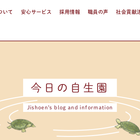
ついて
安心サービス
採用情報
職員の声
社会貢献
入居介護
通所介護
ショートステイ
訪問入浴介護
多機能サービス
お食事
おしごと紹介
人事制度
募集要項
エントリー
今日の自生園
Jishoen's blog and information