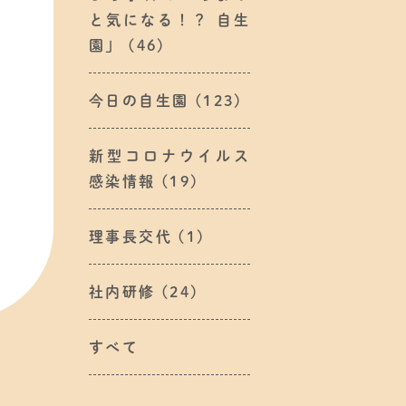
と気になる！？ 自生
園」
(46)
今日の自生園
(123)
新型コロナウイルス
感染情報
(19)
理事長交代
(1)
社内研修
(24)
すべて