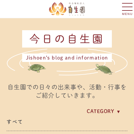
MENU
今日の自生園
Jishoen's blog and information
自生園での日々の出来事や、活動・行事を
ご紹介していきます。
CATEGORY
イベント・行事
すべて