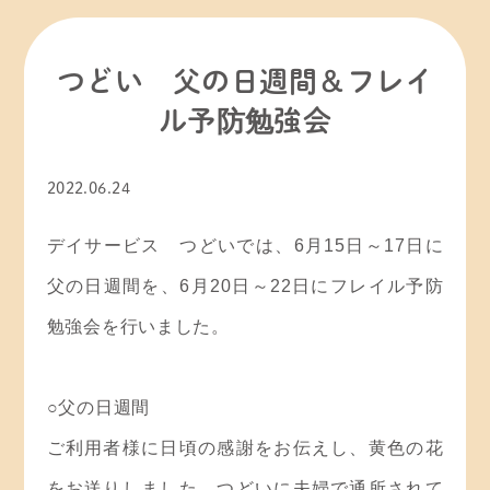
お知らせ
その他
つどい 父の日週間＆フレイ
ル予防勉強会
ひろ子☆の「ちょっと気になる！？ 自生園」
2022.06.24
今日の自生園
デイサービス つどいでは、6月15日～17日に
新型コロナウイルス感染情報
父の日週間を、6月20日～22日にフレイル予防
理事長交代
勉強会を行いました。
社内研修
○父の日週間
ご利用者様に日頃の感謝をお伝えし、黄色の花
をお送りしました。つどいに夫婦で通所されて