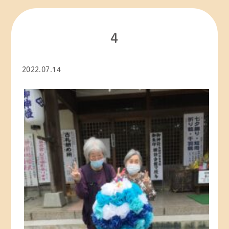
お知らせ
その他
4
ひろ子☆の「ちょっと気になる！？ 自生園」
2022.07.14
今日の自生園
新型コロナウイルス感染情報
理事長交代
社内研修