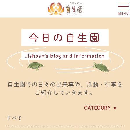
MENU
今日の自生園
Jishoen's blog and information
自生園での日々の出来事や、活動・行事を
ご紹介していきます。
CATEGORY
イベント・行事
すべて