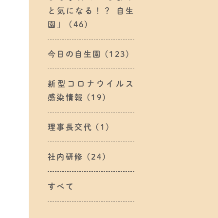
と気になる！？ 自生
園」
(46)
今日の自生園
(123)
新型コロナウイルス
感染情報
(19)
理事長交代
(1)
社内研修
(24)
すべて