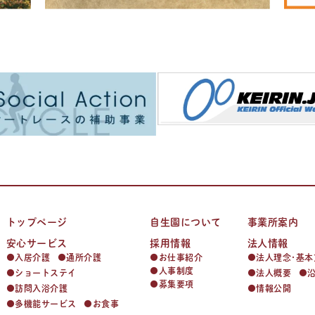
トップページ
自生園について
事業所案内
安心サービス
採用情報
法人情報
入居介護
通所介護
お仕事紹介
法人理念･基本
人事制度
ショートステイ
法人概要
募集要項
訪問入浴介護
情報公開
多機能サービス
お食事