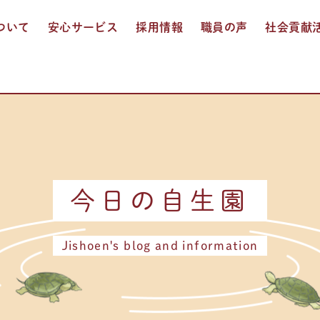
ついて
安心サービス
採用情報
職員の声
社会貢献
入居介護
通所介護
ショートステイ
訪問入浴介護
多機能サービス
お食事
おしごと紹介
人事制度
募集要項
エントリー
今日の自生園
Jishoen's blog and information