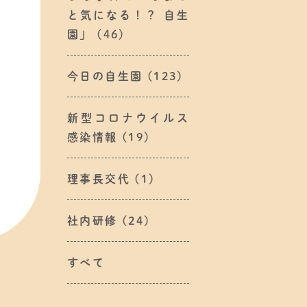
と気になる！？ 自生
園」
(46)
今日の自生園
(123)
新型コロナウイルス
感染情報
(19)
理事長交代
(1)
社内研修
(24)
すべて