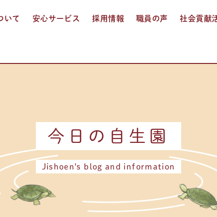
ついて
安心サービス
採用情報
職員の声
社会貢献
入居介護
通所介護
ショートステイ
訪問入浴介護
多機能サービス
お食事
おしごと紹介
人事制度
募集要項
エントリー
今日の自生園
Jishoen's blog and information