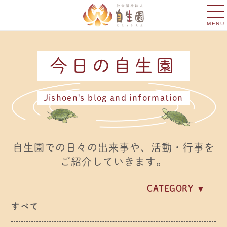
MENU
今日の自生園
Jishoen's blog and information
自生園での日々の出来事や、活動・行事を
ご紹介していきます。
CATEGORY
イベント・行事
すべて