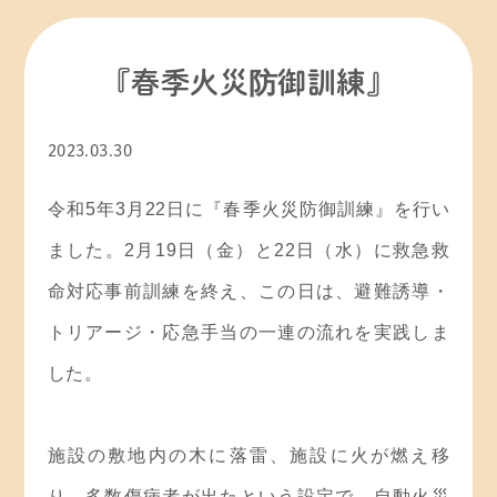
お知らせ
その他
『春季火災防御訓練』
ひろ子☆の「ちょっと気になる！？ 自生園」
2023.03.30
今日の自生園
令和5年3月22日に『春季火災防御訓練』を行い
ました。2月19日（金）と22日（水）に救急救
新型コロナウイルス感染情報
命対応事前訓練を終え、この日は、避難誘導・
理事長交代
トリアージ・応急手当の一連の流れを実践しま
社内研修
した。
施設の敷地内の木に落雷、施設に火が燃え移
り、多数傷病者が出たという設定で、自動火災